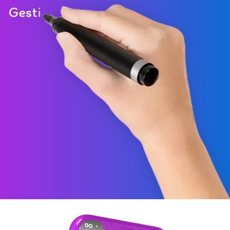
G
e
s
t
i
o
n
a
m
o
s
t