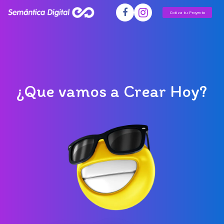
Cotiza tu Proyecto
¿
Q
u
e
v
a
m
o
s
a
C
r
e
a
r
H
o
y
?